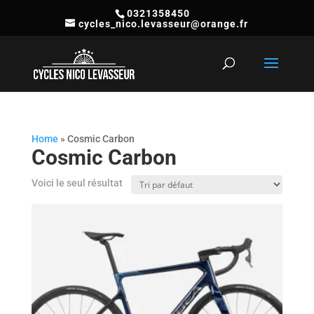
0321358450
cycles_nico.levasseur@orange.fr
Recherche
de
produits
Home
»
Cosmic Carbon
Cosmic Carbon
Voici le seul résultat