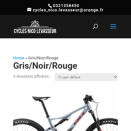
0321358450
cycles_nico.levasseur@orange.fr
Recherche
de
produits
Home
»
Gris/Noir/Rouge
Gris/Noir/Rouge
3 résultats affichés