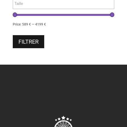
Price:
589 €
—
4199 €
FILTRER