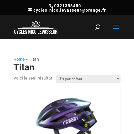
0321358450
cycles_nico.levasseur@orange.fr
Recherche
de
produits
Home
»
Titan
Titan
Voici le seul résultat