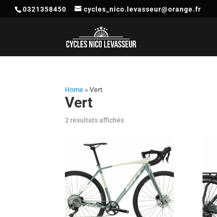
0321358450
cycles_nico.levasseur@orange.fr
Home
»
Vert
Vert
2 résultats affichés