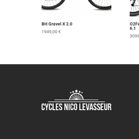
BH Gravel X 2.0
O2F
6.1
1949,00
€
309