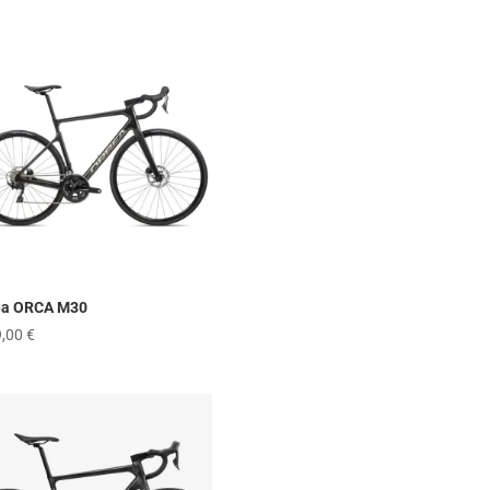
ea ORCA M30
9,00
€