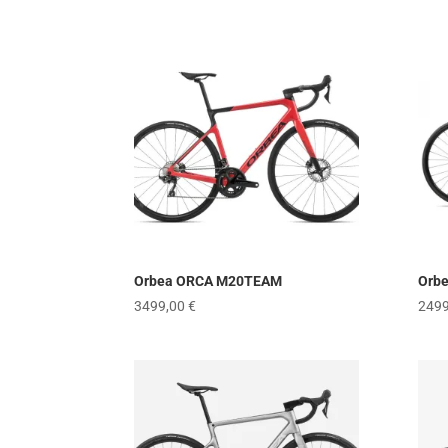
Orbea ORCA M20TEAM
Orb
3499,00
€
249