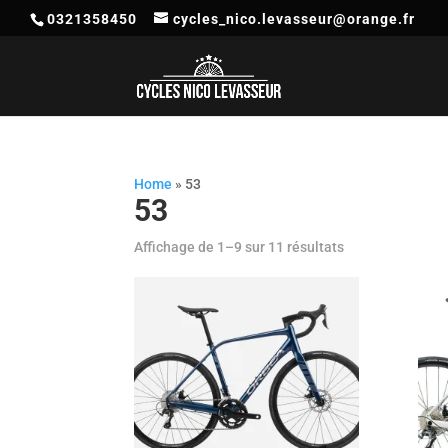
0321358450
cycles_nico.levasseur@orange.fr
Home
»
53
53
Affichage de 1–9 sur 11 résultats