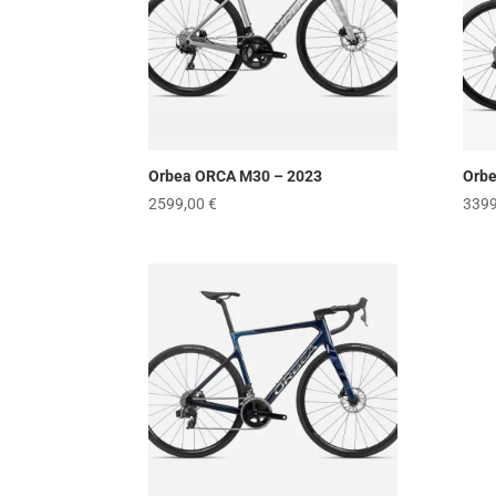
Orbea ORCA M30 – 2023
Orb
2599,00
€
339