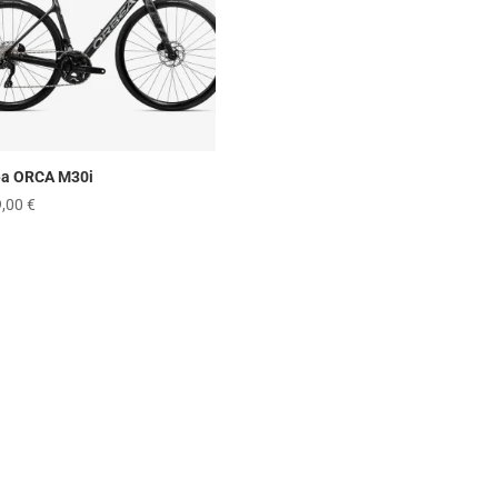
ea ORCA M30i
9,00
€